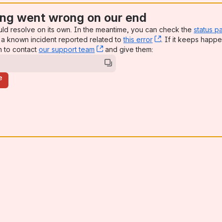
ng went wrong on our end
uld resolve on its own. In the meantime, you can check the
status p
a known incident reported related to
this error
, (opens new win
. If it keeps happe
n to contact
our support team
, (opens new window)
and give them:
e