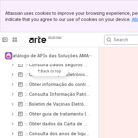
:: Consulta de Informação de Dados de Rendimentos (Conteúdo Público)
Banner
Atlassian uses cookies to improve your browsing experience, per
Top Bar
:: Situação Contributiva (Conteúdo Público)
indicate that you agree to our use of cookies on your device.
Atl
Sidebar
:: Obter Escalão Abono Família (Conteúdo Público)
Main Content
:: Situação Prestacional (Conteúdo Público)
:: Envio de documentos para o cidadão (Conteúdo Público)
:: Validação de faturas (Conteúdo Público)
Catálogo de APIs das Soluções AMA
:: Consulta Dados Seguros ADM (Conteúdo Público)
Back to top
:: Obter Prescrição Eletrónica de Medicamentos (Conteúdo Público)
:: Obter informação do contribuinte (Conteúdo Público)
:: Consulta Informação Património (Conteúdo Público)
:: Boletim de Vacinas Eletrónico (Conteúdo Público)
:: Obter guia de tratamento (Conteúdo Público)
:: Obter dados da Carta de Condução (Conteúdo Público)
:: Consulta dos anos de liquidação do IUC (Conteúdo Público)