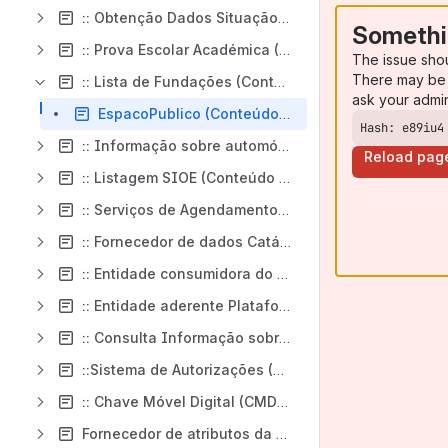
:: Obtenção Dados Situação Profissional (Conteúdo Público)
Somethi
:: Prova Escolar Académica (Conteúdo Público)
The issue sho
There may be 
:: Lista de Fundações (Conteúdo Público)
ask your admi
EspacoPublico (Conteúdo Público)
Hash: e89iu4
:: Informação sobre automóveis rebocados nas áreas metropolitanas de Lisboa e do Porto (Conteúdo Público)
Reload pag
:: Listagem SIOE (Conteúdo Público)
:: Serviços de Agendamento no atendimento (Conteúdo Público)
:: Fornecedor de dados Catálogo de Entidades e Serviços (Conteúdo Público)
:: Entidade consumidora do Catálogo de Entidades e Serviços (Conteúdo Público)
:: Entidade aderente Plataforma de Notificações Eletrónicas (Conteúdo Público)
:: Consulta Informação sobre instrumentos de medição (Conteúdo Público)
::Sistema de Autorizações (SA) ::Autenticação (Conteúdo Público)
:: Chave Móvel Digital (CMD) :: Autenticação (Conteúdo Público)
Fornecedor de atributos da App gov.pt (Conteúdo Público)